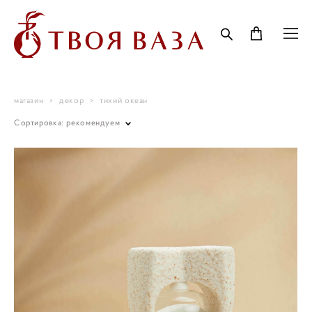
магазин
>
декор
>
тихий океан
Сортировка:
рекомендуем