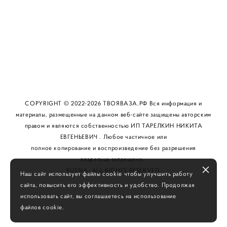
О БРЕНДЕ
КАК КУПИТЬ
КОНТАКТЫ
COPYRIGHT © 2022-2026 ТВОЯВАЗА.РФ Вся информация и
материалы, размещенные на данном веб-сайте защищены авторским
правом и являются собственностью ИП ТАРЕЛКИН НИКИТА
ЕВГЕНЬЕВИЧ . Любое частичное или
полное копирование и воспроизведение без разрешения
владельца запрещено.
RUSSIA. ALL RIGHTS RESERVED.
Наш сайт использует файлы cookie чтобы улучшить работу
сайта, повысить его эффективность и удобство. Продолжая
использовать сайт, вы соглашаетесь на использование
файлов cookie.
сайт от vigbo