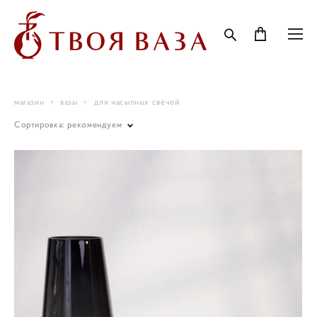
магазин
>
вазы
>
для насыпных свечей
Сортировка:
рекомендуем