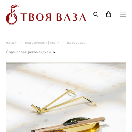
магазин
>
подсвечники | свечи
>
аксессуары
Сортировка:
рекомендуем