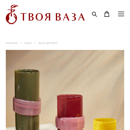
магазин
>
вазы
>
ваза романс