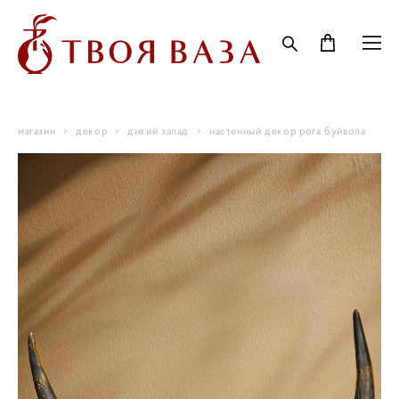
магазин
>
декор
>
дикий запад
>
настенный декор рога буйвола