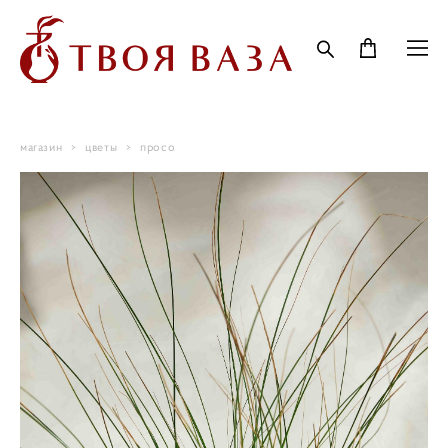
магазин
>
цветы
>
просо